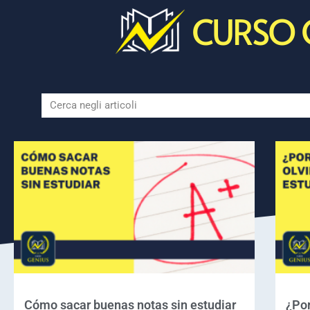
CURSO 
Cómo sacar buenas notas sin estudiar
¿Por