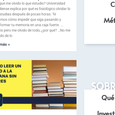
C
que me olvido lo que estudio? Universidad
iense explica por qué es fisiológico olvidar lo
studias después de pocas horas. Te
Mét
mos cómo impedir que siga pasando y
formar tu memoria en una caja fuerte. …
io pero me olvido de todo, ¿por qué? …No me
do de lo
 más »
SOBR
Qué 
Invest