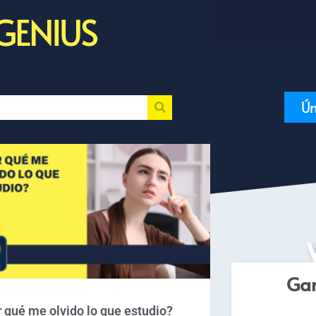
GENIUS
Ún
Gan
 qué me olvido lo que estudio?