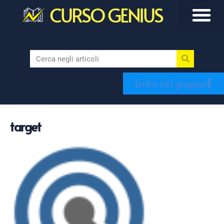
CURSO GENIUS
Entra nel gruppo
target