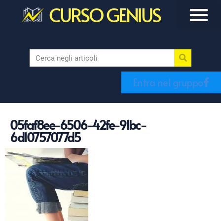
CURSO GENIUS
Entra nel gruppo
05faf8ee-6506-42fe-91bc-
6d10757077d5