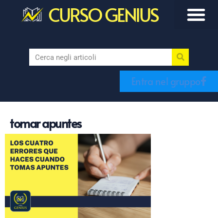
CURSO GENIUS
Entra nel gruppo
tomar apuntes