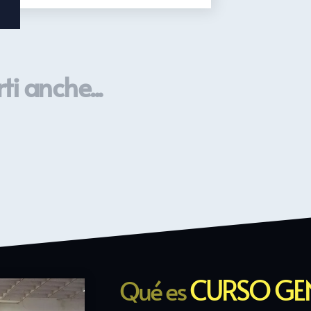
ti anche...
CURSO GE
Qué es