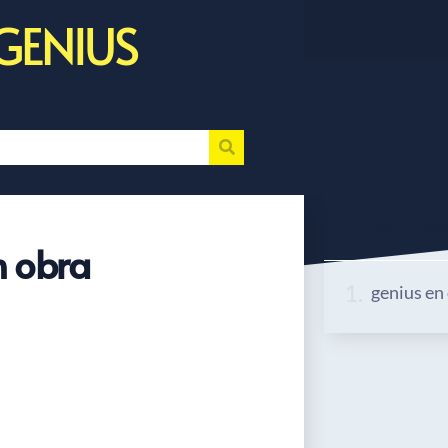
GENIUS
En este artic
n obra
genius en