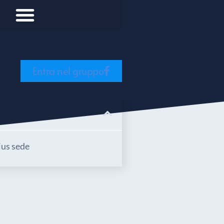
Entra nel gruppo
ulo...
ius sede