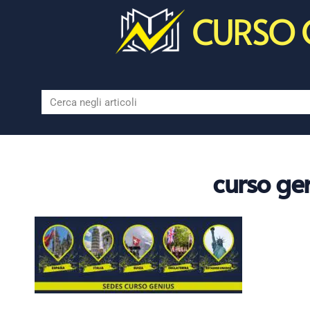
CURSO 
curso ge