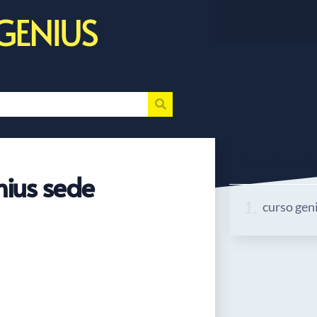
GENIUS
En este artic
nius sede
curso gen