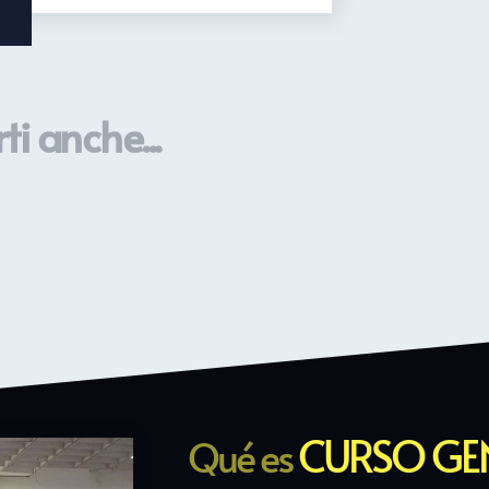
ti anche...
CURSO GE
Qué es