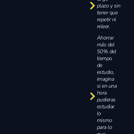
plazo y sin
tener que
repetir ni
releer.
Ahorrar
más del
50% del
tiempo
de
estudio,
imagina
si en una
hora
pudieras
estudiar
lo
mismo
para lo
que