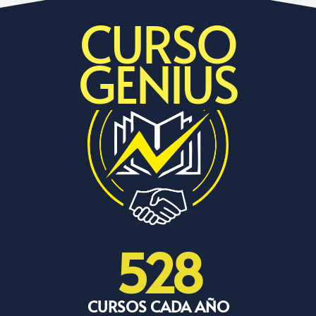
CURSO
GENIUS
528
CURSOS CADA AÑO